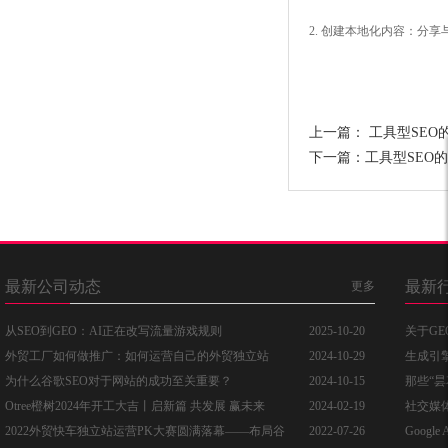
2. 创建本地化内容：分
上一篇：
工具型SEO
下一篇：
工具型SEO
最新公司动态
最新
更多
从SEO到GEO：AI正在改写流量游戏规则
2025-10-20
关于G
外贸工厂如何做推广：如何运营自己的外贸独立站
2024-10-29
生成引
为什么谷歌SEO对于网站的成功至关重要？
2024-10-15
那些“昙
Otree橙树2024年开工大吉丨启新篇 共发展 赢未来
2024-02-19
社交媒
2022外贸快车独立站运营PK大赛圆满落幕——布局谷
2022-07-26
Googl