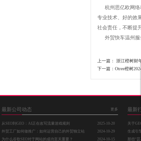
杭州思亿欧网络
专业技术、好的效
社会责任，不断提
外贸快车温州服务中
上一篇：
浙江橙树财年
下一篇：
Otree橙树
最新公司动态
最新
更多
从SEO到GEO：AI正在改写流量游戏规则
2025-10-20
关于G
外贸工厂如何做推广：如何运营自己的外贸独立站
2024-10-29
生成引
为什么谷歌SEO对于网站的成功至关重要？
2024-10-15
那些“昙