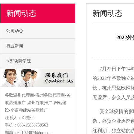
新闻动态
新闻动态
公司动态
202
行业新闻
“橙”功商学院
7月22日下午14
的2022年
谷歌独立
长，杭州思亿欧网
谷歌温州代理商-温州谷歌代理商-谷
无虚席，参会人员
歌温州推广-温州谷歌推广-网站建
设-小语种建站谷歌推广
受全球疫情的影
联系人：邓先生
杂，外贸企业逐渐倾
手机：086-15858758563
红利期，独立站的
邮箱：
621023874@qq.com